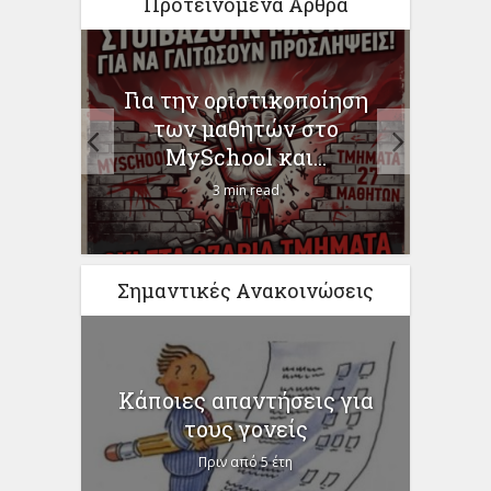
Προτεινόμενα Άρθρα
Η ΩΣ
Για την οριστικοποίηση
Γι
–
των μαθητών στο
Χρ
MySchool και...
3 min read
Σημαντικές Ανακοινώσεις
Κάποιες απαντήσεις για
τους γονείς
Πριν από 5 έτη