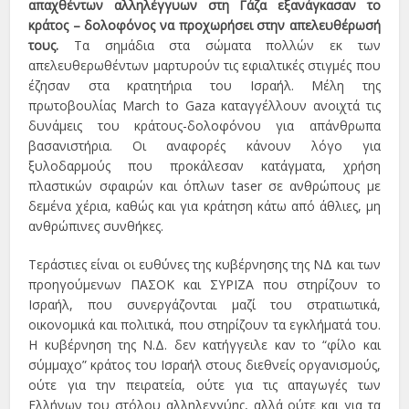
απαχθέντων αλληλέγγυων στη Γάζα εξανάγκασαν το
κράτος – δολοφόνος να προχωρήσει στην απελευθέρωσή
τους.
Τα σημάδια στα σώματα πολλών εκ των
απελευθερωθέντων μαρτυρούν τις εφιαλτικές στιγμές που
έζησαν στα κρατητήρια του Ισραήλ. Μέλη της
πρωτοβουλίας March to Gaza καταγγέλλουν ανοιχτά τις
δυνάμεις του κράτους-δολοφόνου για απάνθρωπα
βασανιστήρια. Οι αναφορές κάνουν λόγο για
ξυλοδαρμούς που προκάλεσαν κατάγματα, χρήση
πλαστικών σφαιρών και όπλων taser σε ανθρώπους με
δεμένα χέρια, καθώς και για κράτηση κάτω από άθλιες, μη
ανθρώπινες συνθήκες.
Τεράστιες είναι οι ευθύνες της κυβέρνησης της ΝΔ και των
προηγούμενων ΠΑΣΟΚ και ΣΥΡΙΖΑ που στηρίζουν το
Ισραήλ, που συνεργάζονται μαζί του στρατιωτικά,
οικονομικά και πολιτικά, που στηρίζουν τα εγκλήματά του.
Η κυβέρνηση της Ν.Δ. δεν κατήγγειλε καν το “φίλο και
σύμμαχο” κράτος του Ισραήλ στους διεθνείς οργανισμούς,
ούτε για την πειρατεία, ούτε για τις απαγωγές των
Ελλήνων του στόλου αλληλεγγύης, αλλά ούτε και για τα