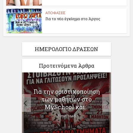
ΑΠΟΦΑΣΕΙΣ
Για το νέο έγκλημα στο Άργος
ΗΜΕΡΟΛΟΓΙΟ ΔΡΑΣΕΩΝ
Προτεινόμενα Άρθρα
Η ΩΣ
Για την οριστικοποίηση
Γι
–
των μαθητών στο
Χρ
MySchool και...
3 min read