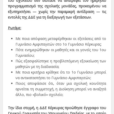
του σχολείου δεν δίστασε να ανατρέψει τον ημερήσιο
προγραμματισμό της σχολικής μονάδας, προκειμένου να
εξυπηρετήσει — χωρίς την παραμικρή αντίδραση — τις
εντολές της ΔΔΕ για τη διεξαγωγή των εξετάσεων.
Ρωτάμε:
Με ποια απόφαση μεταφέρθηκαν οι εξετάσεις από το
Γυμνάσιο Αμφιπαγιτών στο 1ο Γυμνάσιο Κέρκυρας;
Πότε ενημερώθηκαν οι μαθητές και οι γονείς του 1ου
Γυμνασίου;
Πώς εξασφαλίστηκε η προβλεπόμενη εξοικείωση των
μαθητών με τη διαδικασία;
Με ποια κριτήρια κρίθηκε ότι το 1ο Γυμνάσιο μπορεί
να αντικαταστήσει το Γυμνάσιο Αμφιπαγιτών;
Ποιος αποφάσισε ότι, όταν μια σχολική κοινότητα
αρνείται τη συμμετοχή, η Διοίκηση μπορεί να αναζητά
άλλο, πιο «βολικό» σχολείο;
Την ίδια στιγμή, η ΔΔΕ Κέρκυρας προώθησε έγγραφο του
Γενικού Γραμματέα του Υπουργείου Παιδείας, με το οποίο