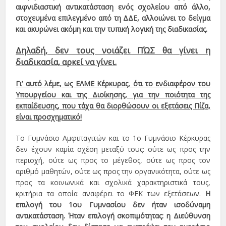
αιφνιδιαστική αντικατάσταση ενός σχολείου από άλλο,
στοχευμένα επιλεγμένο από τη ΔΔΕ, αλλοιώνει το δείγμα
και ακυρώνει ακόμη και την τυπική λογική της διαδικασίας.
Δηλαδή, δεν τους νοιάζει ΠΏΣ θα γίνει η
διαδικασία, αρκεί να γίνει.
Γι’ αυτό λέμε, ως ΕΛΜΕ Κέρκυρας, ότι το ενδιαφέρον του
Υπουργείου και της Διοίκησης, για την ποιότητα της
εκπαίδευσης, που τάχα θα διορθώσουν οι εξετάσεις Πίζα,
είναι προσχηματικό!
Το Γυμνάσιο Αμφιπαγιτών και το 1ο Γυμνάσιο Κέρκυρας
δεν έχουν καμία σχέση μεταξύ τους: ούτε ως προς την
περιοχή, ούτε ως προς το μέγεθος, ούτε ως προς τον
αριθμό μαθητών, ούτε ως προς την οργανικότητα, ούτε ως
προς τα κοινωνικά και σχολικά χαρακτηριστικά τους,
κριτήρια τα οποία αναφέρει το ΦΕΚ των εξετάσεων.
Η
επιλογή του 1ου Γυμνασίου δεν ήταν ισοδύναμη
αντικατάσταση.
Ήταν επιλογή σκοπιμότητας: η Διεύθυνση