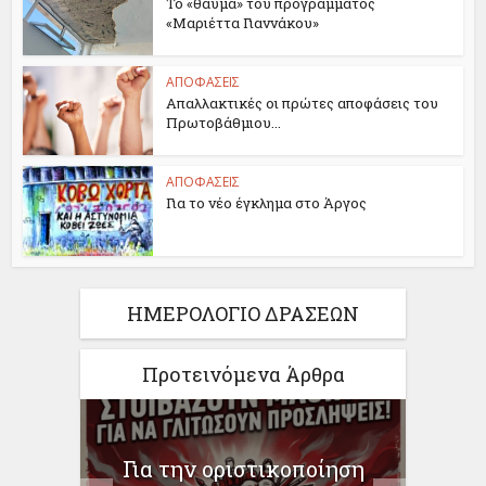
Το «θαύμα» του προγράμματος
«Μαριέττα Γιαννάκου»
ΑΠΟΦΑΣΕΙΣ
Απαλλακτικές οι πρώτες αποφάσεις του
Πρωτοβάθμιου...
ΑΠΟΦΑΣΕΙΣ
Για το νέο έγκλημα στο Άργος
ΗΜΕΡΟΛΟΓΙΟ ΔΡΑΣΕΩΝ
Προτεινόμενα Άρθρα
Η ΩΣ
Για την οριστικοποίηση
Γι