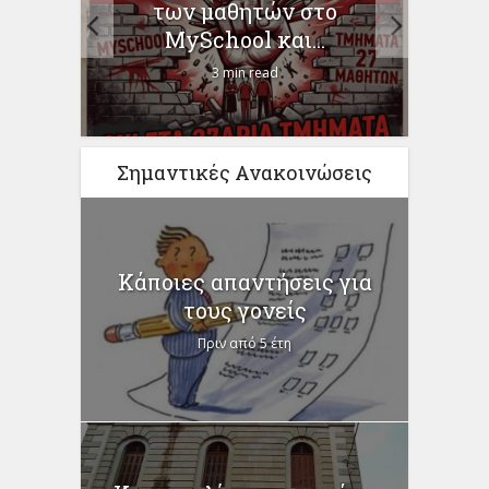
–
των μαθητών στο
Χρ
MySchool και...
3 min read
Σημαντικές Ανακοινώσεις
Κάποιες απαντήσεις για
τους γονείς
Πριν από 5 έτη