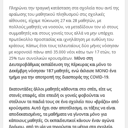
Πληρώνει την τραγική κατάσταση στα σχολεία που αντί της
αραίωσης του μαθητικού πληθυσμού στις σχολικές
αίθουσες, είχαμε πύκνωση 27 και 28 μαθητών, με
πολλούς μαθητές να νοσούν, να μεταδίδουν τον ιό στους
συμμαθητές και στους γονείς τους αλλά να μην υπάρχει
πρωτόκολλο προστασίας και ιχνηλάτηση με ευθύνη του
κράτους. Κάπως έτσι τους τελευταίους δύο μήνες νόσησαν
με κορονοϊό πάνω από 35.000 νέοι κάτω των 17 ετών, το
25% των συνολικών κρουσμάτων.
Μόνο στη
Δευτεροβάθμιας εκπαίδευση της Κέρκυρας και μόνο το
Δεκέμβρη νόσησαν 187 μαθητές, ενώ έκλεισε ΜΟΝΟ ένα
τμήμα για την αποτροπή της διασποράς της COVID-19.
Εκατοντάδες άλλοι μαθητές κάθονται στο σπίτι, είτε ως
στενές επαφές, είτε επειδή οι γονείς φοβούνται να
στείλουν τα παιδιά τους σε ένα σχολείο που «βράζει» από
κρούσματα. Αυτό έχει σαν αποτέλεσμα, οι τάξεις να είναι
αποδεκατισμένες, τα μαθήματα να γίνονται μόνο για
κάποιους μαθητές. Οι εκπαιδευτικοί κάνουν έναν αγώνα
δρόμου, από τη μία να τηρούνται τα μέτρα στα σχολεία,