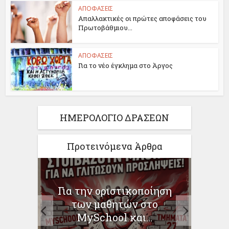
ΑΠΟΦΑΣΕΙΣ
Απαλλακτικές οι πρώτες αποφάσεις του
Πρωτοβάθμιου...
ΑΠΟΦΑΣΕΙΣ
Για το νέο έγκλημα στο Άργος
ΗΜΕΡΟΛΟΓΙΟ ΔΡΑΣΕΩΝ
Προτεινόμενα Άρθρα
Για την οριστικοποίηση
Για την απ
των μαθητών στο
Χριστόφορο
MySchool και...
1 min r