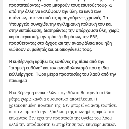
προστατεύοντας –όσο μπορούν τους εαυτούς τους- κι
από την άλλη να καλύψουν την ύλη, τα κενά των
απόντων, τα κενά από τις προηγούμενες χρονιές. Το
Υπουργείο συνεχίζει την εγκληματική πολιτική του και
στην εκπαίδευση, διατηρώντας την υπάρχουσα ύλη, χωρίς
καμία περικοπή, την τράπεζα θεμάτων, την ΕΒΕ,
προσθέτοντας στο άγχος και την ανασφάλεια που ήδη
νιώθουν οι μαθητές και οι οικογένειές τους.
Η κυβέρνηση κρύβει τις ευθύνες της πίσω από την
“ατομική ευθύνη” και τον ανορθολογισμό που η ίδια
καλλιέργησε. Τώρα μέτρα προστασίας του λαού από την
πανδημία
Η κυβέρνηση ανακυκλώνει σχεδόν καθημερινά τα ίδια
μέτρα χωρίς κανένα ουσιαστικό αποτέλεσμα. Η
χρεοκοπημένη πολιτική της, δεν μπορεί να αντιμετωπίσει
αποτελεσματικά την εξάπλωση της πανδημίας αφού στο
επίκεντρο δεν έχει την προστασία της υγείας του λαού
αλλά την απρόσκοπτη εξυπηρέτηση των επιχειρηματικών