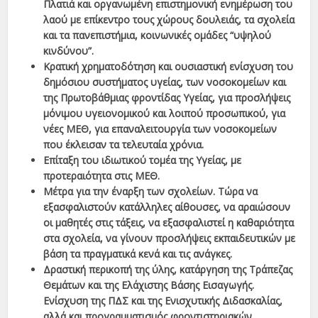
Πλατιά και οργανωμένη επιστημονική ενημέρωση του
λαού με επίκεντρο τους χώρους δουλειάς, τα σχολεία
και τα πανεπιστήμια, κοινωνικές ομάδες “υψηλού
κινδύνου”.
Κρατική χρηματοδότηση και ουσιαστική ενίσχυση του
δημόσιου συστήματος υγείας, των νοσοκομείων και
της Πρωτοβάθμιας φροντίδας Υγείας, για προσλήψεις
μόνιμου υγειονομικού και λοιπού προσωπικού, για
νέες ΜΕΘ, για επαναλειτουργία των νοσοκομείων
που έκλεισαν τα τελευταία χρόνια.
Επίταξη του ιδιωτικού τομέα της Υγείας, με
προτεραιότητα στις ΜΕΘ.
Μέτρα για την έναρξη των σχολείων. Τώρα να
εξασφαλιστούν κατάλληλες αίθουσες, να αραιώσουν
οι μαθητές στις τάξεις, να εξασφαλιστεί η καθαριότητα
στα σχολεία, να γίνουν προσλήψεις εκπαιδευτικών με
βάση τα πραγματικά κενά και τις ανάγκες.
Δραστική περικοπή της ύλης, κατάργηση της Τράπεζας
Θεμάτων και της Ελάχιστης Βάσης Εισαγωγής.
Ενίσχυση της ΠΔΣ και της Ενισχυτικής Διδασκαλίας,
αλλά και προγραμματισμός φροντιστηριακών