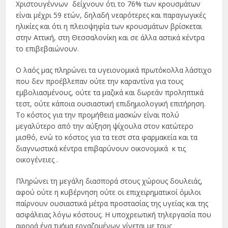
Χριστουγέννων δείχνουν ότι το 76% των κρουσμάτων
είναι μέχρι 59 ετών, δηλαδή νεαρότερες και παραγωγικές
ηλικίες και ότι η πλειοψηφία των κρουσμάτων βρίσκεται
στην Αττική, στη Θεσσαλονίκη και σε άλλα αστικά κέντρα
το επιβεβαιώνουν.
Ο λαός μας πληρώνει τα υγειονομικά πρωτόκολλα λάστιχο
που δεν προέβλεπαν ούτε την καραντίνα για τους
εμβολιασμένους, ούτε τα μαζικά και δωρεάν προληπτικά
τεστ, ούτε κάποια ουσιαστική επιδημιολογική επιτήρηση.
Το κόστος για την προμήθεια μασκών είναι πολύ
μεγαλύτερο από την αύξηση ψίχουλα στον κατώτερο
μισθό, ενώ το κόστος για τα τεστ στα φαρμακεία και τα
διαγνωστικά κέντρα επιβαρύνουν οικονομικά κ τις
οικογένειες .
Πληρώνει τη μεγάλη διασπορά στους χώρους δουλειάς,
αφού ούτε η κυβέρνηση ούτε οι επιχειρηματικοί όμιλοι
παίρνουν ουσιαστικά μέτρα προστασίας της υγείας και της
ασφάλειας λόγω κόστους. Η υποχρεωτική τηλεργασία που
αφορά ένα τμήμα εργαζομένων γίνεται με τους