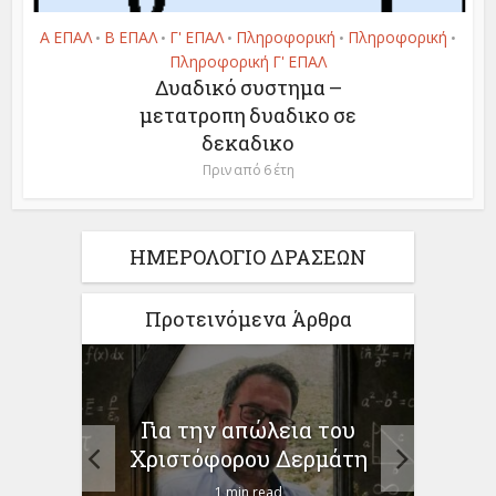
Α ΕΠΑΛ
Β ΕΠΑΛ
Γ' ΕΠΑΛ
Πληροφορική
Πληροφορική
•
•
•
•
•
Πληροφορική Γ' ΕΠΑΛ
Δυαδικό συστημα –
μετατροπη δυαδικο σε
δεκαδικο
Πριν από 6 έτη
ΗΜΕΡΟΛΟΓΙΟ ΔΡΑΣΕΩΝ
Προτεινόμενα Άρθρα
ίηση
Για την απώλεια του
ο
προγ
Χριστόφορου Δερμάτη
1 min read