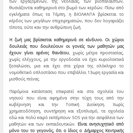
των εργαζομένων, της νεολαίας, των βιοπαλαιστών,
θυσιάζονται καθημερινά στο βωμό των κερδών. Πίσω από
εγκλήματα όπως τα Τέμπη, η ΒΙΟΛΑΝΤΑ βρίσκεται το
κέρδος των μεγάλων επιχειρηματιών, που δεν λογαριάζει
τίποτα, ούτε καν την ανθρώπινη ζωή.
Η ζωή μας βρίσκεται καθημερινά σε κίνδυνο. Οι χώροι
δουλειάς που δουλεύουν οι γονείς των μαθητών μας
έχουν γίνει αρένες θανάτου
, χωρίς μέτρα προστασίας,
χωρίς ελέγχους, με την εργοδοσία να έχει κυριολεκτικά
ξεσαλώσει, μια και έχει στα χέρια της ολόκληρο το
νομοθετικό οπλοστάσιο που επιβάλλει 13ωρη εργασία και
μισθούς πείνας.
Παρόμοια κατάσταση επικρατεί και στα σχολεία του
νησιού που είναι αφημένα στην τύχη τους από την
κυβέρνηση και την Τοπική Διοίκηση. Χωρίς
χρηματοδότηση, συντήρηση και εξοπλισμό, τα σχολεία
εδώ και πολύ καιρό εκπέμπουν SOS για την ασφάλεια των
μαθητών και των εκπαιδευτικών.
Είναι ανησυχητικό από
μόνο του το γεγονός, ότι ο ίδιος ο Δήμαρχος Κεντρικής