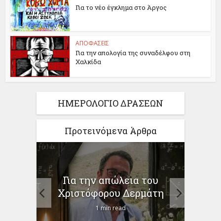
Για το νέο έγκλημα στο Άργος
ΑΠΟΦΑΣΕΙΣ
Για την απολογία της συναδέλφου στη
Χαλκίδα
ΗΜΕΡΟΛΟΓΙΟ ΔΡΑΣΕΩΝ
Προτεινόμενα Άρθρα
ίηση
Για την απώλεια του
ο
προγ
Χριστόφορου Δερμάτη
1 min read