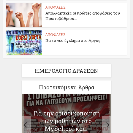
ΑΠΟΦΑΣΕΙΣ
Απαλλακτικές οι πρώτες αποφάσεις του
Πρωτοβάθμιου...
ΑΠΟΦΑΣΕΙΣ
Για το νέο έγκλημα στο Άργος
ΗΜΕΡΟΛΟΓΙΟ ΔΡΑΣΕΩΝ
Προτεινόμενα Άρθρα
Η ΩΣ
Για την οριστικοποίηση
Γι
–
των μαθητών στο
Χρ
MySchool και...