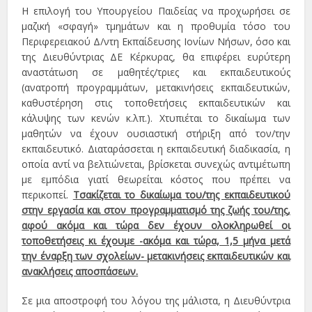
Η επιλογή του Υπουργείου Παιδείας να προχωρήσει σε
μαζική «σφαγή» τμημάτων και η προθυμία τόσο του
Περιφερειακού Δ/ντη Εκπαίδευσης Ιονίων Νήσων, όσο και
της Διευθύντριας ΔΕ Κέρκυρας, θα επιφέρει ευρύτερη
αναστάτωση σε μαθητές/τριες και εκπαιδευτικούς
(ανατροπή προγραμμάτων, μετακινήσεις εκπαιδευτικών,
καθυστέρηση στις τοποθετήσεις εκπαιδευτικών και
κάλυψης των κενών κ.λπ.). Χτυπιέται το δικαίωμα των
μαθητών να έχουν ουσιαστική στήριξη από τον/την
εκπαιδευτικό. Διαταράσσεται η εκπαιδευτική διαδικασία, η
οποία αντί να βελτιώνεται, βρίσκεται συνεχώς αντιμέτωπη
με εμπόδια γιατί θεωρείται κόστος που πρέπει να
περικοπεί.
Τσακίζεται το δικαίωμα του/της εκπαιδευτικού
στην εργασία και στον προγραμματισμό της ζωής του/της,
αφού ακόμα και τώρα δεν έχουν ολοκληρωθεί οι
τοποθετήσεις κι έχουμε -ακόμα και τώρα, 1,5 μήνα μετά
την έναρξη των σχολείων- μετακινήσεις εκπαιδευτικών και
ανακλήσεις αποσπάσεων.
Σε μια αποστροφή του λόγου της μάλιστα, η Διευθύντρια