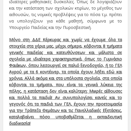
ιδιαίτερες μαθησιακές δυσκολίες. Όπως δε λογαριάζουν
και την κατάσταση των σχολικών κτιρίων, το μέγεθος των
αιθουσών, τις νομικές προβλέψεις για το πόσα τ.μ. πρέπει
να υπολογίζουν για κάθε μαθητή, σύμφωνα με το
Υπουργείο Παιδείας και την Πυροσβεστική.
Μόνο στη ΔΔΕ Κέρκυρας και χωρίς να έχουμε όλα τα
στοιχεία στα χέρια μας, μέχρι σήμερα, κόβονται 8 τμήματα
γενικής παιδείας και κατευθύνσεων και μάλιστα σε
σχολεία με ιδιαίτερα χαρακτηριστικά, όπως το Γυμνάσιο
Φαιάκων, όπου λειτουργεί σε παλιό ξενοδοχείο, ή το ΓΕΛ
Αγρού με τα 6 κοντέινερ, τα οποία έχουν λήξει εδώ και
χρόνια. Αλλά ακόμα και στα υπόλοιπα σχολεία, στα οποία
κόβονται τα τμήματα, που είναι τα γενικά λύκεια της
πόλης, η κατάσταση δεν είναι καλύτερη: Μικρές αίθουσες
και πολλά τα παιδιά! Αν συνυπολογίσει κανείς και το
γεγονός ότι τα παιδιά των ΓΕΛ, έχουν την προετοιμασία
για την Τράπεζα Θεμάτων και τις Πανελλαδικές Εξετάσεις,
καταλαβαίνει πόσο υποβαθμίζεται η εκπαιδευτική
διαδικασία!