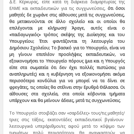
Δ.Ε. Κέρκυρας, είπε κατά τη διάρκεια διαμαρτυρίας της
ΕΛΜΕ και εκπαιδευτικών για τις συγχωνεύσεις,
ότι όσοι
μαθητές δε χωράνε στις αίθουσες μετά τις συγχωνεύσεις,
θα μετακινούνται σε άλλο σχολείο και οι οποίοι θα
επιλέγονται με κλήρωση! Άραγε, αυτός είναι ο
«παιδαγωγικός» τρόπος σκέψης της Διοίκησης και του
Υπουργείου; Έτσι φαντάζονται τη λειτουργία του
Δημόσιου Σχολείου; Το βασικό για το Υπουργείο, είναι να
μη γίνουν επιπλέον προσλήψεις εκπαιδευτικών, να
εξοικονομήσει το Υπουργείο πόρους (μια και η Υπουργός
είπε στα σωματεία ότι δεν έχει πολλές πιστώσεις για
αναπληρωτές) και η κυβέρνηση να εξοικονομήσει ακόμα
περισσότερα κονδύλια για να μπορεί να τα δίνει σε
φρεγάτες, τις οποίες θα στέλνει στην Ερυθρά Θάλασσα. Οι
αίθουσες στα σχολεία, στα οποία κόβονται τμήματα
υπάρχουν και θα μείνουν άδειες, μετά τις συγχωνεύσεις.
Το Υπουργείο στοιβάζει σαν «σαρδέλες» τους/τις μαθητές/
τριες στις τάξεις, εκατοντάδες εκπαιδευτικοί βγαίνουν
λειτουργικά υπεράριθμοι/ες αφού μετά το κόψιμο των
τμημάτων πολύ περισσότεροι θα αναγκαστούν να