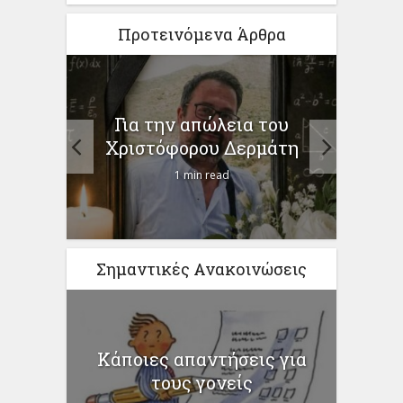
Προτεινόμενα Άρθρα
Το «θαύμα» του
Απαλ
του
προγράμματος «Μαριέττα
άτη
Γιαννάκου»
3 min read
Σημαντικές Ανακοινώσεις
Κάποιες απαντήσεις για
τους γονείς