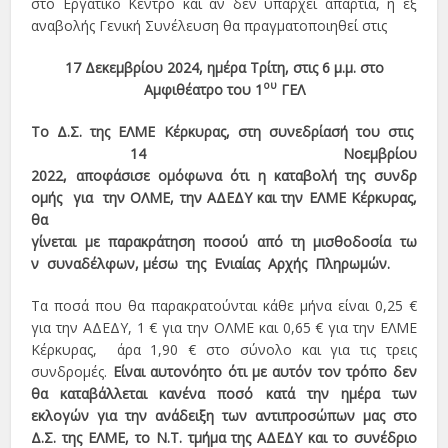
στο Εργατικό Κέντρο και αν δεν υπάρχει απαρτία, η εξ
αναβολής Γενική Συνέλευση θα πραγματοποιηθεί στις
17 Δεκεμβρίου 2024
, ημέρα Τρίτη, στις 6 μ.μ. στο
ου
Αμφιθέατρο του 1
ΓΕΛ
Το Δ.Σ. της ΕΛΜΕ Κέρκυρας, στη συνεδρίασή του στις
14 Νοεμβρίου
2022, αποφάσισε ομόφωνα ότι η καταβολή της συνδρ
ομής για την ΟΛΜΕ, την ΑΔΕΔΥ και την ΕΛΜΕ Κέρκυρας,
θα
γίνεται με παρακράτηση ποσού από τη μισθοδοσία τω
ν συναδέλφων, μέσω της Ενιαίας Αρχής Πληρωμών.
Τα ποσά που θα παρακρατούνται κάθε μήνα είναι 0,25 €
για την ΑΔΕΔΥ, 1 € για την ΟΛΜΕ και 0,65 € για την ΕΛΜΕ
Κέρκυρας, άρα 1,90 € στο σύνολο και για τις τρεις
συνδρομές.
Είναι αυτονόητο ότι με αυτόν τον τρόπο δεν
θα καταβάλλεται κανένα ποσό κατά την ημέρα των
εκλογών για την ανάδειξη των αντιπροσώπων μας στο
Δ.Σ. της ΕΛΜΕ, το Ν.Τ. τμήμα της ΑΔΕΔΥ και το συνέδριο