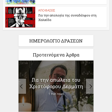
ΑΠΟΦΑΣΕΙΣ
Για την απολογία της συναδέλφου στη
Χαλκίδα
ΗΜΕΡΟΛΟΓΙΟ ΔΡΑΣΕΩΝ
Προτεινόμενα Άρθρα
ίηση
Για την απώλεια του
ο
προγ
Χριστόφορου Δερμάτη
1 min read