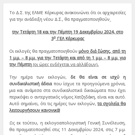
Το Δ.Σ. της ΕΛΜΕ Κέρκυρας ανακοινώνει ότι οι αρχαιρεσίες
για την ανάδειξη νέου Δ.Σ., θα πραγματοποιηθούν
την Τετάρτη 18 και την Πέμπτη 19 Δεκεμβρίου 2024, στο
ο
3
ΓΕΛ Κέρκυρας
Οι εκλογές θα πραγματοποιηθούν
μόνο διά ζώσης, από τη
1 μ.μ. – 8 μ.μ. για την Τετάρτη και από τη 1 μ.μ. – 8 μ.μ. για
την Πέμπτη
(οι ώρες ενδέχεται να αλλάξουν)
.
Την ημέρα των εκλογών,
δε θα είναι σε ισχύ η
συνδικαλιστική άδεια
που ίσχυε τα προηγούμενα χρόνια,
μια και ανάμεσα στα συνδικαλιστικά δικαιώματα που έχει
περικόψει ο αντεργατικός νόμος Χατζηδάκη, είναι και αυτό.
Αυτό σημαίνει, ότι τις ημέρες των εκλογών,
τα σχολεία θα
λειτουργήσουν κανονικά!
Ως εκ τούτου, η εκλογοαπολογιστική Γενική Συνέλευση,
θα πραγματοποιηθεί στις 11 Δεκεμβρίου 2024, στις 7 μ.μ.