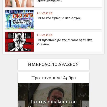
Πρωτοβάθμιου...
ΑΠΟΦΑΣΕΙΣ
Για το νέο έγκλημα στο Άργος
ΑΠΟΦΑΣΕΙΣ
Για την απολογία της συναδέλφου στη
Χαλκίδα
ΗΜΕΡΟΛΟΓΙΟ ΔΡΑΣΕΩΝ
Προτεινόμενα Άρθρα
ίηση
Για την απώλεια του
ο
προγ