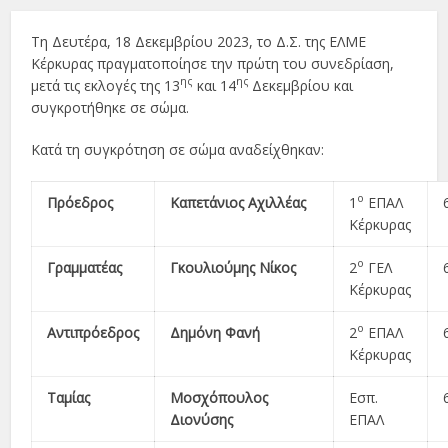
Τη Δευτέρα, 18 Δεκεμβρίου 2023, το Δ.Σ. της ΕΛΜΕ
Κέρκυρας πραγματοποίησε την πρώτη του συνεδρίαση,
ης
ης
μετά τις εκλογές της 13
και 14
Δεκεμβρίου και
συγκροτήθηκε σε σώμα.
Κατά τη συγκρότηση σε σώμα αναδείχθηκαν:
ο
Πρόεδρος
Καπετάνιος Αχιλλέας
1
ΕΠΑΛ
Κέρκυρας
ο
Γραμματέας
Γκουλιούμης Νίκος
2
ΓΕΛ
Κέρκυρας
ο
Αντιπρόεδρος
Δημόνη Φανή
2
ΕΠΑΛ
Κέρκυρας
Ταμίας
Μοσχόπουλος
Εσπ.
Διονύσης
ΕΠΑΛ