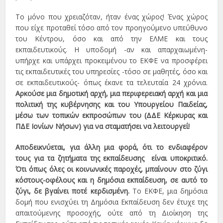
Το μόνο που χρειαζόταν, ήταν ένας χώρος! Ένας χώρος
που είχε προταθεί τόσο από τον προηγούμενο υπεύθυνο
του Κέντρου, όσο και από την ΕΛΜΕ και τους
εκπαιδευτικούς. Η υποδομή -αν και απαρχαιωμένη-
υπήρχε και υπάρχει προκειμένου το ΕΚΦΕ να προσφέρει
τις εκπαιδευτικές του υπηρεσίες -τόσο σε μαθητές, όσο και
σε εκπαιδευτικούς- όπως έκανε τα τελευταία 24 χρόνια.
Αρκούσε μια δημοτική αρχή, μια περιφερειακή αρχή και μια
πολιτική της κυβέρνησης και του Υπουργείου Παιδείας,
μέσω των τοπικών εκπροσώπων του (ΔΔΕ Κέρκυρας και
ΠΔΕ Ιονίων Νήσων) για να σταματήσει να λειτουργεί!
Αποδεικνύεται, για άλλη μια φορά, ότι το ενδιαφέρον
τους για τα ζητήματα της εκπαίδευσης είναι υποκριτικό.
Ότι όπως όλες οι κοινωνικές παροχές, μπαίνουν στο ζύγι
κόστους-οφέλους και η δημόσια εκπαίδευση, σε αυτό το
ζύγι, δε βγαίνει ποτέ κερδισμένη.
Το ΕΚΦΕ, μια δημόσια
δομή που ενισχύει τη Δημόσια Εκπαίδευση δεν έτυχε της
απαιτούμενης προσοχής, ούτε από τη Διοίκηση της