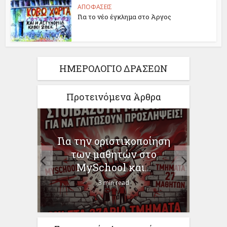
ΑΠΟΦΑΣΕΙΣ
Για το νέο έγκλημα στο Άργος
ΗΜΕΡΟΛΟΓΙΟ ΔΡΑΣΕΩΝ
Προτεινόμενα Άρθρα
Η ΩΣ
Για την οριστικοποίηση
Γι
–
των μαθητών στο
Χρ
MySchool και...
3 min read