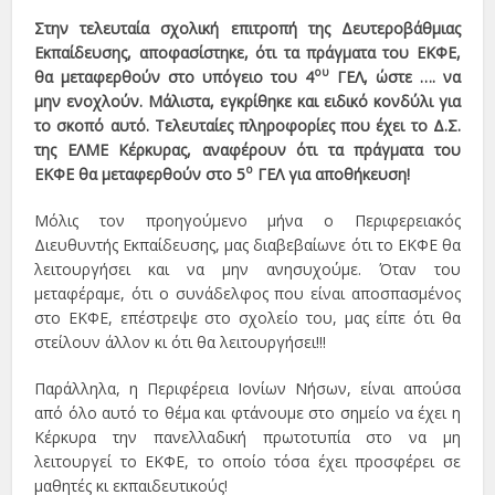
Στην τελευταία σχολική επιτροπή της Δευτεροβάθμιας
Εκπαίδευσης, αποφασίστηκε, ότι τα πράγματα του ΕΚΦΕ,
ου
θα μεταφερθούν στο υπόγειο του 4
ΓΕΛ, ώστε …. να
μην ενοχλούν. Μάλιστα, εγκρίθηκε και ειδικό κονδύλι για
το σκοπό αυτό. Τελευταίες πληροφορίες που έχει το Δ.Σ.
της ΕΛΜΕ Κέρκυρας, αναφέρουν ότι τα πράγματα του
ο
ΕΚΦΕ θα μεταφερθούν στο 5
ΓΕΛ για αποθήκευση!
Μόλις τον προηγούμενο μήνα ο Περιφερειακός
Διευθυντής Εκπαίδευσης, μας διαβεβαίωνε ότι το ΕΚΦΕ θα
λειτουργήσει και να μην ανησυχούμε. Όταν του
μεταφέραμε, ότι ο συνάδελφος που είναι αποσπασμένος
στο ΕΚΦΕ, επέστρεψε στο σχολείο του, μας είπε ότι θα
στείλουν άλλον κι ότι θα λειτουργήσει!!!
Παράλληλα, η Περιφέρεια Ιονίων Νήσων, είναι απούσα
από όλο αυτό το θέμα και φτάνουμε στο σημείο να έχει η
Κέρκυρα την πανελλαδική πρωτοτυπία στο να μη
λειτουργεί το ΕΚΦΕ, το οποίο τόσα έχει προσφέρει σε
μαθητές κι εκπαιδευτικούς!