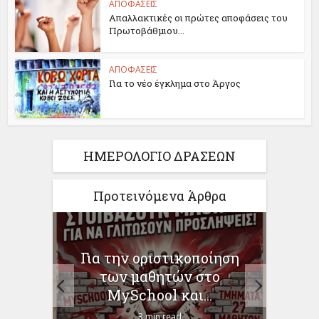
ΑΠΟΦΑΣΕΙΣ
Απαλλακτικές οι πρώτες αποφάσεις του
Πρωτοβάθμιου...
ΑΠΟΦΑΣΕΙΣ
Για το νέο έγκλημα στο Άργος
ΗΜΕΡΟΛΟΓΙΟ ΔΡΑΣΕΩΝ
Προτεινόμενα Άρθρα
Η ΩΣ
Για την οριστικοποίηση
Γι
–
των μαθητών στο
Χρ
MySchool και...
3 min read