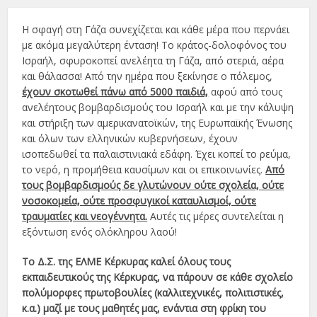
Η σφαγή στη Γάζα συνεχίζεται και κάθε μέρα που περνάει
με ακόμα μεγαλύτερη ένταση! Το κράτος-δολοφόνος του
Ισραήλ, σφυροκοπεί ανελέητα τη Γάζα, από στεριά, αέρα
και θάλασσα! Από την ημέρα που ξεκίνησε ο πόλεμος,
έχουν σκοτωθεί πάνω από 5000 παιδιά,
αφού από τους
ανελέητους βομβαρδισμούς του Ισραήλ και με την κάλυψη
και στήριξη των αμερικανατοϊκών, της Ευρωπαϊκής Ένωσης
και όλων των ελληνικών κυβερνήσεων, έχουν
ισοπεδωθεί τα παλαιστινιακά εδάφη. Έχει κοπεί το ρεύμα,
το νερό, η προμήθεια καυσίμων και οι επικοινωνίες.
Από
τους βομβαρδισμούς δε γλυτώνουν ούτε σχολεία, ούτε
νοσοκομεία, ούτε προσφυγικοί καταυλισμοί, ούτε
τραυματίες και νεογέννητα.
Αυτές τις μέρες συντελείται η
εξόντωση ενός ολόκληρου λαού!
Το Δ.Σ. της ΕΛΜΕ Κέρκυρας καλεί όλους τους
εκπαιδευτικούς της Κέρκυρας, να πάρουν σε κάθε σχολείο
πολύμορφες πρωτοβουλίες (καλλιτεχνικές, πολιτιστικές,
κ.α.) μαζί με τους μαθητές μας, ενάντια στη φρίκη του