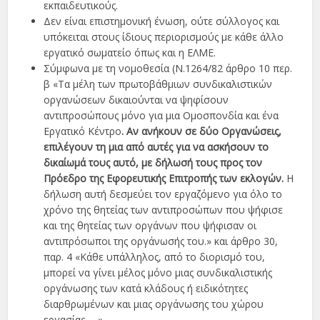
εκπαιδευτικούς.
Δεν είναι επιστημονική ένωση, ούτε σύλλογος και
υπόκειται στους ίδιους περιορισμούς με κάθε άλλο
εργατικό σωματείο όπως και η ΕΛΜΕ.
Σύμφωνα με τη νομοθεσία (Ν.1264/82 άρθρο 10 περ.
β «Τα μέλη των πρωτοβάθμιων συνδικαλιστικών
οργανώσεων δικαιούνται να ψηφίσουν
αντιπροσώπους μόνο για μια Ομοσπονδία και ένα
Εργατικό Κέντρο
. Αν ανήκουν σε δύο Οργανώσεις,
επιλέγουν τη μια από αυτές για να ασκήσουν το
δικαίωμά τους αυτό, με δήλωσή τους προς τον
Πρόεδρο της Εφορευτικής Επιτροπής των εκλογών.
Η
δήλωση αυτή δεσμεύει τον εργαζόμενο για όλο το
χρόνο της θητείας των αντιπροσώπων που ψήφισε
και της θητείας των οργάνων που ψήφισαν οι
αντιπρόσωποι της οργάνωσής του.» και άρθρο 30,
παρ. 4 «Κάθε υπάλληλος, από το διορισμό του,
μπορεί να γίνει μέλος μόνο μιας συνδικαλιστικής
οργάνωσης των κατά κλάδους ή ειδικότητες
διαρθρωμένων και μιας οργάνωσης του χώρου
εργασίας,….»