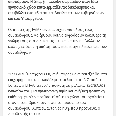
αποσύρουν. Η ύπαρξη πολλών σωματείων στον ίδιο
εργασιακό χώρο κατακερματίζει τις διεκδικήσεις και
συμβάλλει στο «διαίρει και βασίλευε» των κυβερνήσεων
και του Υπουργείου.
Οι πόρτες της ΕΛΜΕ είναι ανοιχτές για όλους τους
συναδέλφους, να έρθουν και να εκφράσουν ελεύθερα τη
γνώμη τους στα Δ.Σ. και τις Γ.Σ. και να την επιβάλλουν
κιόλας, εφόσον η απόψή τους, πείσει την πλειοψηφία των
συναδέλφων.
ΥΓ: Ο Διευθυντής του ΕΚ, ανήμπορος να αντεπεξέλθει στα
επιχειρήματα του συναδέλφου, μέλους του Δ.Σ. από το
Εσπερινό ΕΠΑΛ, τεχνικής ειδικότητας μάλιστα,
εξαπέλυσε
εναντίον του μια πρωτοφανή αήθη και
ανήθικη φραστική
επίθεση
, χωρίς να σεβαστεί ούτε το χώρο του σχολείου,
στον οποίο βρισκόταν, ούτε το πρόσωπο του
συναδέλφου. Αυτά είναι τα νέα ήθη, που πρεσβεύει ο
Διευθυντής του ΕΚ.