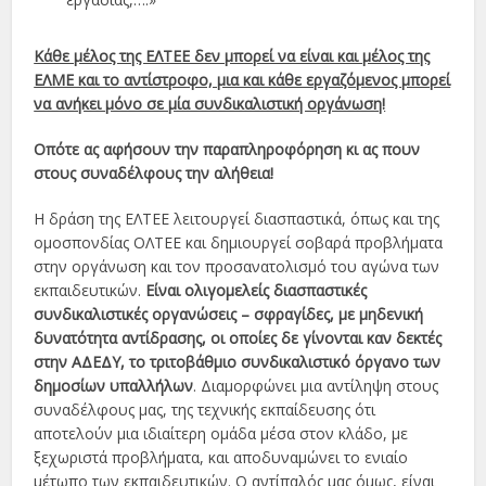
Κάθε μέλος της ΕΛΤΕΕ δεν μπορεί να είναι και μέλος της
ΕΛΜΕ και το αντίστροφο, μια και κάθε εργαζόμενος μπορεί
να ανήκει μόνο σε μία συνδικαλιστική οργάνωση!
Οπότε ας αφήσουν την παραπληροφόρηση κι ας πουν
στους συναδέλφους την αλήθεια!
Η δράση της ΕΛΤΕΕ λειτουργεί διασπαστικά, όπως και της
ομοσπονδίας ΟΛΤΕΕ και δημιουργεί σοβαρά προβλήματα
στην οργάνωση και τον προσανατολισμό του αγώνα των
εκπαιδευτικών.
Είναι ολιγομελείς διασπαστικές
συνδικαλιστικές οργανώσεις – σφραγίδες, με μηδενική
δυνατότητα αντίδρασης, οι οποίες δε γίνονται καν δεκτές
στην ΑΔΕΔΥ, το τριτοβάθμιο συνδικαλιστικό όργανο των
δημοσίων υπαλλήλων
. Διαμορφώνει μια αντίληψη στους
συναδέλφους μας, της τεχνικής εκπαίδευσης ότι
αποτελούν μια ιδιαίτερη ομάδα μέσα στον κλάδο, με
ξεχωριστά προβλήματα, και αποδυναμώνει το ενιαίο
μέτωπο των εκπαιδευτικών. Ο αντίπαλός μας όμως, είναι