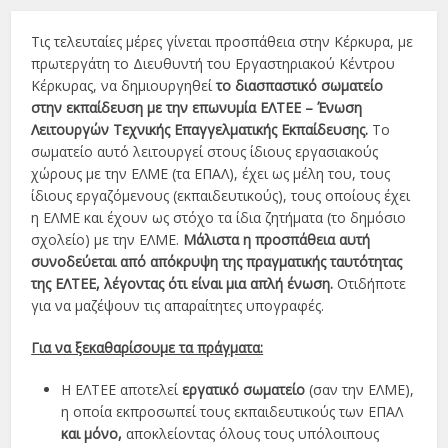
Τις τελευταίες μέρες γίνεται προσπάθεια στην Κέρκυρα, με
πρωτεργάτη το Διευθυντή του Εργαστηριακού Κέντρου
Κέρκυρας, να δημιουργηθεί
το διασπαστικό σωματείο
στην εκπαίδευση με την επωνυμία ΕΛΤΕΕ – Ένωση
Λειτουργών Τεχνικής Επαγγελματικής Εκπαίδευσης.
Το
σωματείο αυτό λειτουργεί στους ίδιους εργασιακούς
χώρους με την ΕΛΜΕ (τα ΕΠΑΛ), έχει ως μέλη του, τους
ίδιους εργαζόμενους (εκπαιδευτικούς), τους οποίους έχει
η ΕΛΜΕ και έχουν ως στόχο τα ίδια ζητήματα (το δημόσιο
σχολείο) με την ΕΛΜΕ.
Μάλιστα η προσπάθεια αυτή
συνοδεύεται από απόκρυψη της πραγματικής ταυτότητας
της ΕΛΤΕΕ, λέγοντας ότι είναι μια απλή ένωση.
Οτιδήποτε
για να μαζέψουν τις απαραίτητες υπογραφές.
Για να ξεκαθαρίσουμε τα πράγματα:
Η ΕΛΤΕΕ αποτελεί
εργατικό σωματείο
(σαν την ΕΛΜΕ),
η οποία εκπροσωπεί τους εκπαιδευτικούς των ΕΠΑΛ
και μόνο,
αποκλείοντας όλους τους υπόλοιπους