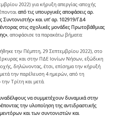
εμβρίου 2022) για κήρυξη απεργίας-αποχής
λέπονται
από τις υπουργικές αποφάσεις αρ.
 Συντονιστής» και υπ’ αρ. 102919/ΓΔ4
έντορας στις σχολικές μονάδες Πρωτοβάθμιας
ης»
, αποφάσισε τα παρακάτω βήματα:
 ΠΑΛΑΙΣΤΙΝΗ ΩΣ
Για την οριστικοποίησ
 ΛΕΥΤΕΡΙΑ –
των μαθητών στο
ήθηκε την Πέμπτη, 29 Σεπτεμβρίου 2022), στο
γκέντρωση...
MySchool και...
Κέρκυρας και στην ΠΔΕ Ιονίων Νήσων, εξώδικη
οχής, δηλώνοντας, έτσι, επίσημα την κήρυξή
3 min read
3 min read
 μετά την παρέλευση 4 ημερών, από τη
την Τρίτη και μετά.
 συναδέλφους να συμμετέχουν δυναμικά στην
έποντας την υλοποίηση της αντιδραστικής
 μεντόρων και των συντονιστών και