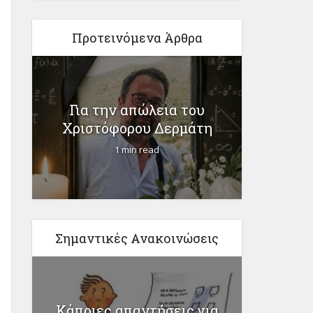
Προτεινόμενα Άρθρα
η
Το
Για την απώλεια του
προγρά
Χριστόφορου Δερμάτη
1 min read
Σημαντικές Ανακοινώσεις
Κάποιες απαντήσεις για