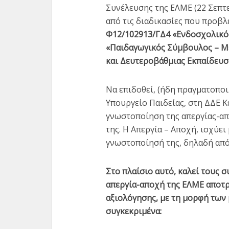
Συνέλευσης της ΕΛΜΕ (22 Σεπτ
από τις διαδικασίες που προβ
Φ12/102913/ΓΔ4 «Ενδοσχολικός
«Παιδαγωγικός Σύμβουλος – Μ
και Δευτεροβάθμιας Εκπαίδευσ
Απαλλακτικές οι πρώτες
ΜΕ ΤΗΝ
τα
αποφάσεις του
ΤΗ
Να επιδοθεί, (ήδη πραγματοποι
Πρωτοβάθμιου...
Συ
Υπουργείο Παιδείας, στη ΔΔΕ 
γνωστοποίηση της απεργίας-απ
2 min read
της. Η Απεργία – Αποχή, ισχύει
γνωστοποίησή της, δηλαδή από 
Στο πλαίσιο αυτό, καλεί τους
απεργία-αποχή της ΕΛΜΕ αποτρ
αξιολόγησης, με τη μορφή των
συγκεκριμένα: