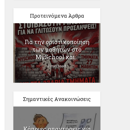
Προτεινόμενα Άρθρα
ΩΣ
Για την οριστικοποίηση
Για 
των μαθητών στο
Χριστ
MySchool και...
3 min read
Σημαντικές Ανακοινώσεις
Κάποιες απαντήσεις για