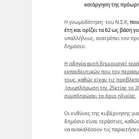
κατάργηση της πρόωρ
Η γνωμοδότηση του Ν.Σ.Κ,
που
έτη και ορίζει τα 62 ως βάση γ
υπαλλήλους, ανατρέπει τον π
Το «θαύμα» του
Απαλλακ
δημόσιο.
προγράμματος «Μαριέττα
απ
Γιαννάκου»
Πρω
Η οδηγία αυτή δημιουργεί τερ
3 min read
εκπαιδευτικών που τον περασμ
τους, καθώς είχαν τις προβλε
(συμπλήρωση της 25ετίας το 201
συμπληρώσει το όριο ηλικίας.
Οι ευθύνες της κυβέρνησης γι
δημόσιο είναι τεράστιες, καθώ
να ανακαλέσουν τις παραιτήσει