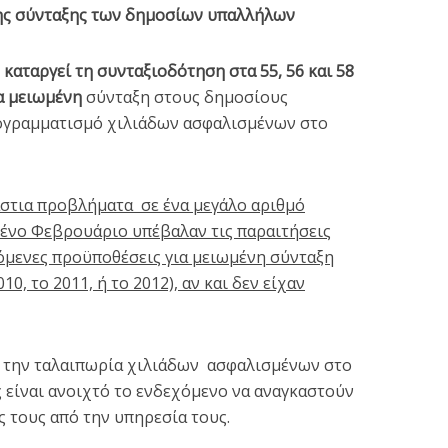
ης σύνταξης των δημοσίων υπαλλήλων
καταργεί τη συνταξιοδότηση στα 55, 56 και 58
ια μειωμένη
σύνταξη στους δημοσίους
ρογραμματισμό χιλιάδων ασφαλισμένων στο
τικές οι πρώτες
ΜΕ ΤΗΝ ΠΑΛΑΙΣΤΙΝΗ 
οφάσεις του
ΤΗ ΛΕΥΤΕΡΙΑ –
τοβάθμιου...
Συγκέντρωση...
άστια προβλήματα σε ένα μεγάλο αριθμό
2 min read
3 min read
ένο Φεβρουάριο υπέβαλαν τις παραιτήσεις
πόμενες προϋποθέσεις για μειωμένη σύνταξη
0, το 2011, ή το 2012),
αν και δεν είχαν
α την ταλαιπωρία χιλιάδων ασφαλισμένων στο
ς είναι ανοιχτό το ενδεχόμενο να αναγκαστούν
ς τους από την υπηρεσία τους.