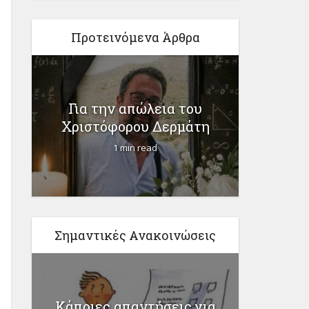
Προτεινόμενα Άρθρα
η
Το
Για την απώλεια του
προγρά
Χριστόφορου Δερμάτη
1 min read
Σημαντικές Ανακοινώσεις
Κάποιες απαντήσεις για