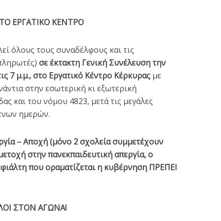
 ΣΤΟ ΕΡΓΑΤΙΚΟ ΚΕΝΤΡΟ
λεί όλους τους συναδέλφους και τις
απληρωτές)
σε έκτακτη Γενική Συνέλευση την
Για την οριστικοποίησ
ς 7 μ.μ., στο Εργατικό Κέντρο Κέρκυρας
με
 νέο έγκλημα στο
των μαθητών στο
νάντια στην εσωτερική κι εξωτερική
Άργος
MySchool και...
ας και του νόμου 4823, μετά τις μεγάλες
4 min read
3 min read
ενων ημερών.
ργία – Αποχή (μόνο 2 σχολεία συμμετέχουν
μετοχή στην πανεκπαιδευτική απεργία, ο
 εφιάλτη που οραματίζεται η κυβέρνηση ΠΡΕΠΕΙ
ΛΟΙ ΣΤΟΝ ΑΓΩΝΑ!