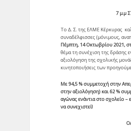
7 μ.μ
Το Δ. Σ. της ΕΛΜΕ Κέρκυρας κα
συναδέλφισσες (μόνιμους, αν
Απαλλακτικές οι πρώτες
Πέμπτη, 14 Οκτωβρίου 2021, στι
Για το
αποφάσεις του
θέμα τη συνέχιση της δράσης ε
Πρωτοβάθμιου...
αξιολόγηση της σχολικής μονάδ
2 min read
κινητοποιήσεις των προηγούμ
Με 94,5 % συμμετοχή στην Απε
στην αξιολόγηση) και 62 % συμ
αγώνας ενάντια στο σχολείο –
να συνεχιστεί!
Ο