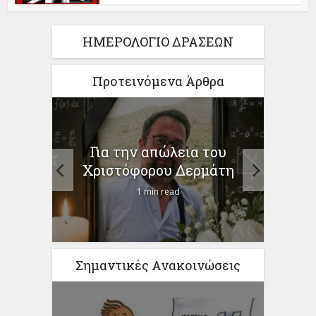
ΗΜΕΡΟΛΟΓΙΟ ΔΡΑΣΕΩΝ
Προτεινόμενα Άρθρα
ίηση
Για την απώλεια του
ο
προγ
Χριστόφορου Δερμάτη
1 min read
Σημαντικές Ανακοινώσεις