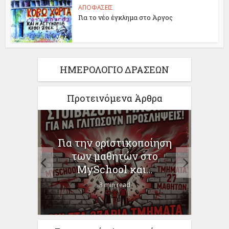
ΑΠΟΦΑΣΕΙΣ
Για το νέο έγκλημα στο Άργος
ΗΜΕΡΟΛΟΓΙΟ ΔΡΑΣΕΩΝ
Προτεινόμενα Άρθρα
α την οριστικοποίηση
Για την απώλεια
των μαθητών στο
Χριστόφορου Δε
MySchool και...
1 min read
3 min read