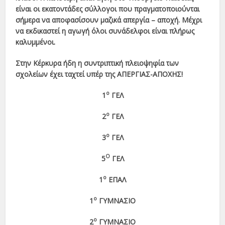
είναι οι εκατοντάδες σύλλογοι που πραγματοποιούνται
σήμερα να αποφασίσουν μαζικά απεργία – αποχή. Μέχρι
να εκδικαστεί η αγωγή όλοι συνάδελφοι είναι πλήρως
καλυμμένοι.
Στην Κέρκυρα ήδη η συντριπτική πλειοψηφία των
σχολείων έχει ταχτεί υπέρ της ΑΠΕΡΓΙΑΣ-ΑΠΟΧΗΣ!
ο
1
ΓΕΛ
ο
2
ΓΕΛ
ο
3
ΓΕΛ
Ο
5
ΓΕΛ
ο
1
ΕΠΑΛ
ο
1
ΓΥΜΝΑΣΙΟ
ο
2
ΓΥΜΝΑΣΙΟ