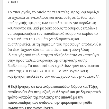
ΥΠΑΙΘ.
Το Υπουργείο, το οποίο τις τελευταίες μέρες βομβαρδίζει
τα σχολεία με εγκυκλίους και αναφορές σε άρθρα περί
πειθαρχικής τιμωρίας των εκπαιδευτικών για παράλειψη
καθήκοντος και μαζί με διάφορους πρόθυμους επιδίωκε
να τρομοκρατήσει τον εκπαιδευτικό κόσμο και κυρίως το
πιο ευάλωτο του κομμάτι (νεοδιόριστους και
αναπληρωτές), με τη σημερινή του προσφυγή αποδεικνύει
ότι δεν ίσχυαν όλα τα παραπάνω και η μόνη λύση
διαφυγής από τα ίδια της τα αδιέξοδα ήταν να καταφύγει
στην προσπάθεια ακύρωσης της απεργιακής αυτής
διαδικασίας. Τα ποσοστά των σχολείων ήταν συντριπτικά
υπέρ της ΑΠΕΡΓΙΑΣ –ΑΠΟΧΗΣ. Το Υπουργείο και η
κυβέρνηση επέλεξε το τον αυταρχισμό και την καταστολή.
Η Κυβέρνηση, σε ένα ακόμα επεισόδιο Νόμου και Τάξης,
αποδεικνύει ότι στη μαζική, συλλογική και με δημοκρατικό
τρόπο καταδίκη της πολιτικής της απαντά με την
ποινικοποίηση των αγώνων, την τρομοκράτηση κάθε
φωνής που της εναντιώνεται.