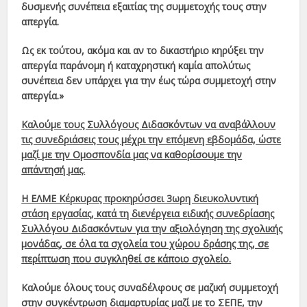
δυσμενής συνέπεια εξαιτίας της συμμετοχής τους στην
απεργία.
Ως εκ τούτου, ακόμα και αν το δικαστήριο κηρύξει την
απεργία παράνομη ή καταχρηστική καμία απολύτως
συνέπεια δεν υπάρχει για την έως τώρα συμμετοχή στην
απεργία.»
Καλούμε τους Συλλόγους Διδασκόντων να αναβάλλουν
τις συνεδριάσεις τους μέχρι την επόμενη εβδομάδα, ώστε
μαζί με την Ομοσπονδία μας να καθορίσουμε την
απάντησή μας.
Η ΕΛΜΕ Κέρκυρας προκηρύσσει 3ωρη διευκολυντική
στάση εργασίας, κατά τη διενέργεια ειδικής συνεδρίασης
Συλλόγου Διδασκόντων για την αξιολόγηση της σχολικής
μονάδας, σε όλα τα σχολεία του χώρου δράσης της, σε
περίπτωση που συγκληθεί σε κάποιο σχολείο.
Καλούμε όλους τους συναδέλφους σε μαζική συμμετοχή
στην συγκέντρωση διαμαρτυρίας μαζί με το ΣΕΠΕ, την