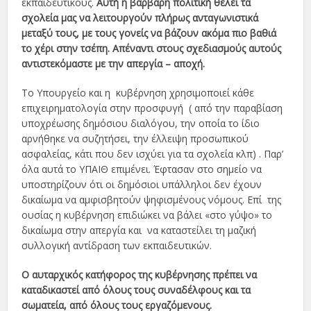
εκπαιδευτικούς.
Αυτή η βάρβαρη πολιτική θέλει τα
σχολεία μας να λειτουργούν πλήρως ανταγωνιστικά
μεταξύ τους, με τους γονείς να βάζουν ακόμα πιο βαθιά
το χέρι στην τσέπη. Απέναντι στους σχεδιασμούς αυτούς
αντιστεκόμαστε με την απεργία – αποχή.
Το Υπουργείο και η κυβέρνηση χρησιμοποιεί κάθε
επιχειρηματολογία στην προσφυγή ( από την παραβίαση
υποχρέωσης δημόσιου διαλόγου, την οποία το ίδιο
αρνήθηκε να συζητήσει, την έλλειψη προσωπικού
ασφαλείας, κάτι που δεν ισχύει για τα σχολεία κλπ) . Παρ’
όλα αυτά το ΥΠΑΙΘ επιμένει. Έφτασαν στο σημείο να
υποστηρίζουν ότι οι δημόσιοι υπάλληλοι δεν έχουν
δικαίωμα να αμφισβητούν ψηφισμένους νόμους. Επί της
ουσίας η κυβέρνηση επιδιώκει να βάλει «στο γύψο» το
δικαίωμα στην απεργία και να καταστείλει τη μαζική
συλλογική αντίδραση των εκπαιδευτικών.
Ο αυταρχικός κατήφορος της κυβέρνησης πρέπει να
καταδικαστεί από όλους τους συναδέλφους και τα
σωματεία, από όλους τους εργαζόμενους.