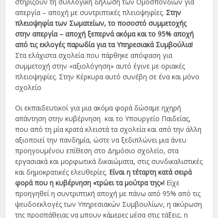
στηρίζουν τη συλλογική δήλωση των Ομοσπονδιών για
απεργία – αποχή με συντριπτικές πλειοψηφίες.
Στην
πλειοψηφία των Σωματείων, το ποσοστό συμμετοχής
στην απεργία – αποχή ξεπερνά ακόμα και το 95% αποχή
από τις εκλογές παρωδία για τα Υπηρεσιακά Συμβούλια!
Στα ελάχιστα σχολεία που πάρθηκε απόφαση για
συμμετοχή στην «αξιολόγηση» αυτό έγινε με οριακές
πλειοψηφίες. Στην Κέρκυρα αυτό συνέβη σε ένα και μόνο
σχολείο
Οι εκπαιδευτικοί για μια ακόμα φορά δώσαμε ηχηρή
απάντηση στην κυβέρνηση και το Υπουργείο Παιδείας,
που από τη μία κρατά κλειστά τα σχολεία και από την άλλη
αξιοποιεί την πανδημία, ώστε να ξεδιπλώνει μια άνευ
προηγουμένου επίθεση στο Δημόσιο σχολείο, στα
εργασιακά και μορφωτικά δικαιώματα, στις συνδικαλιστικές
και δημοκρατικές ελευθερίες.
Είναι η τέταρτη κατά σειρά
φορά που η κυβέρνηση «τρώει τα μούτρα της»!
Είχε
προηγηθεί η συντριπτική αποχή με πάνω από 95% από τις
ψευδοεκλογές των Υπηρεσιακών Συμβουλίων, η ακύρωση
της προσπάθειας να μπουν κάμερες μέσα στις τάξεις, η