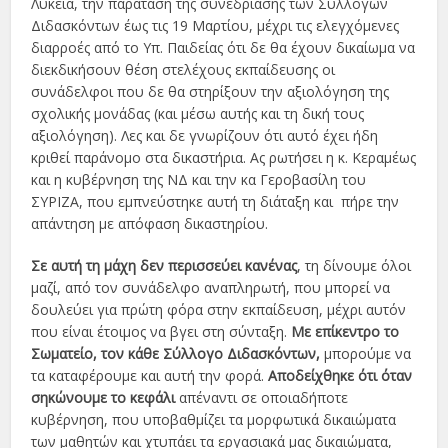
Λύκεια, την παράταση της συνεδρίασης των Συλλόγων
Διδασκόντων έως τις 19 Μαρτίου, μέχρι τις ελεγχόμενες
διαρροές από το Υπ. Παιδείας ότι δε θα έχουν δικαίωμα να
διεκδικήσουν θέση στελέχους εκπαίδευσης οι
συνάδελφοι που δε θα στηρίξουν την αξιολόγηση της
σχολικής μονάδας (και μέσω αυτής και τη δική τους
αξιολόγηση). Λες και δε γνωρίζουν ότι αυτό έχει ήδη
κριθεί παράνομο στα δικαστήρια. Ας ρωτήσει η κ. Κεραμέως
και η κυβέρνηση της ΝΔ και την κα Γεροβασίλη του
ΣΥΡΙΖΑ, που εμπνεύστηκε αυτή τη διάταξη και πήρε την
απάντηση με απόφαση δικαστηρίου.
Σε αυτή τη μάχη δεν περισσεύει κανένας
, τη δίνουμε όλοι
μαζί, από τον συνάδελφο αναπληρωτή, που μπορεί να
δουλεύει για πρώτη φόρα στην εκπαίδευση, μέχρι αυτόν
που είναι έτοιμος να βγει στη σύνταξη.
Με επίκεντρο το
Σωματείο, τον κάθε Σύλλογο Διδασκόντων,
μπορούμε να
τα καταφέρουμε και αυτή την φορά.
Αποδείχθηκε ότι όταν
σηκώνουμε το κεφάλι
απέναντι σε οποιαδήποτε
κυβέρνηση, που υποβαθμίζει τα μορφωτικά δικαιώματα
των μαθητών και χτυπάει τα εργασιακά μας δικαιώματα,