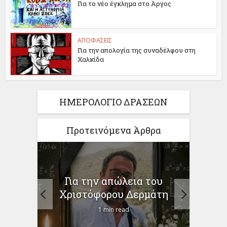
Για το νέο έγκλημα στο Άργος
ΑΠΟΦΑΣΕΙΣ
Για την απολογία της συναδέλφου στη
Χαλκίδα
ΗΜΕΡΟΛΟΓΙΟ ΔΡΑΣΕΩΝ
Προτεινόμενα Άρθρα
ίηση
Για την απώλεια του
ο
προγ
Χριστόφορου Δερμάτη
1 min read