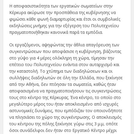
Η αποφασιστικότητα των εργατικών σωματείων στην
Κέρκυρα ακύρωσε την προσπάθεια της κυβέρνησης να
φιμώσει κάθε φωνή διαμαρτυρίας και έτσι οι συμβολικές
εκδηλώσεις μνήμης για την εξέγερση του Πολυτεχνείου
πραγματοποιήθηκαν κανονικά παρά τα εμπόδια.
Οι εργαζόμενοι, αψηφώντας την άθλια απαγόρευση των
συγκεντρώσεων που αποφάσισε η κυβέρνηση, βάζοντας
στο γύψο για 4 μέρες ολόκληρη τη χώρα, τίμησαν την
επέτειο του Πολυτεχνείου ενάντια στον αυταρχισμό και
την καταστολή. Το χτύπημα των διαδηλώσεων και οι
συλλήψεις διαδηλωτών σε όλη την Ελλάδα, που ξεκίνησε
από την Αθήνα, δεν πτόησαν τα σωματεία, καθώς ήταν
αποφασισμένα να πραγματοποιήσουν τις συγκεντρώσεις
τους στο κέντρο της Κέρκυρας. Ένα κέντρο, το οποίο στο
μεγαλύτερο μέρος του ήταν αποκλεισμένο από ισχυρές
αστυνομικές δυνάμεις, που εμπόδιζαν τον οποιονδήποτε
να πλησιάσει το χώρο της συγκέντρωσης. Ο αποκλεισμός
του κέντρου της πόλης ξεκίνησε γύρω στις 3 μ.μ, οπότε
όσοι συνάδελφοι δεν ήταν στο Εργατικό Κέντρο μέχρι