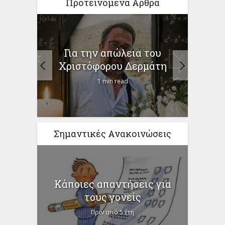
Προτεινόμενα Άρθρα
ίηση
Για την απώλεια του
ο
προγ
Χριστόφορου Δερμάτη
1 min read
Σημαντικές Ανακοινώσεις
Κάποιες απαντήσεις για
τους γονείς
Πριν από 5 έτη