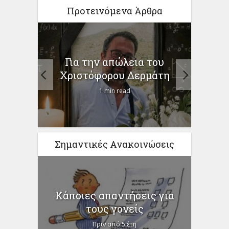
Προτεινόμενα Άρθρα
ίηση
Για την απώλεια του
ο
προγ
Χριστόφορου Δερμάτη
1 min read
Σημαντικές Ανακοινώσεις
Κάποιες απαντήσεις για
τους γονείς
Πριν από 5 έτη