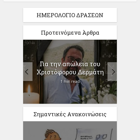
ΗΜΕΡΟΛΟΓΙΟ ΔΡΑΣΕΩΝ
Προτεινόμενα Άρθρα
ίηση
Για την απώλεια του
ο
προγ
Χριστόφορου Δερμάτη
1 min read
Σημαντικές Ανακοινώσεις