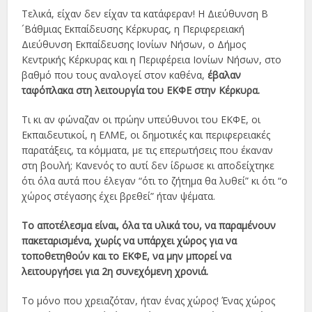
Τελικά, είχαν δεν είχαν τα κατάφεραν! Η Διεύθυνση Β
´Βάθμιας Εκπαίδευσης Κέρκυρας, η Περιφερειακή
Διεύθυνση Εκπαίδευσης Ιονίων Νήσων, ο Δήμος
Κεντρικής Κέρκυρας και η Περιφέρεια Ιονίων Νήσων, στο
βαθμό που τους αναλογεί στον καθένα,
έβαλαν
ταφόπλακα στη λειτουργία του ΕΚΦΕ στην Κέρκυρα.
Τι κι αν φώναζαν οι πρώην υπεύθυνοι του ΕΚΦΕ, οι
Εκπαιδευτικοί, η ΕΛΜΕ, οι δημοτικές και περιφερειακές
παρατάξεις, τα κόμματα, με τις επερωτήσεις που έκαναν
στη βουλή; Κανενός το αυτί δεν ίδρωσε κι αποδείχτηκε
ότι όλα αυτά που έλεγαν “ότι το ζήτημα θα λυθεί” κι ότι “ο
χώρος στέγασης έχει βρεθεί” ήταν ψέματα.
Το αποτέλεσμα είναι, όλα τα υλικά του, να παραμένουν
πακεταρισμένα, χωρίς να υπάρχει χώρος για να
τοποθετηθούν και το ΕΚΦΕ, να μην μπορεί να
λειτουργήσει για 2η συνεχόμενη χρονιά.
Το μόνο που χρειαζόταν, ήταν ένας χώρος! Ένας χώρος