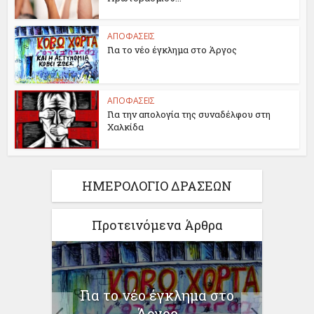
ΑΠΟΦΑΣΕΙΣ
Για το νέο έγκλημα στο Άργος
ΑΠΟΦΑΣΕΙΣ
Για την απολογία της συναδέλφου στη
Χαλκίδα
ΗΜΕΡΟΛΟΓΙΟ ΔΡΑΣΕΩΝ
Προτεινόμενα Άρθρα
ρώτες
Για
Για το νέο έγκλημα στο
Άργος