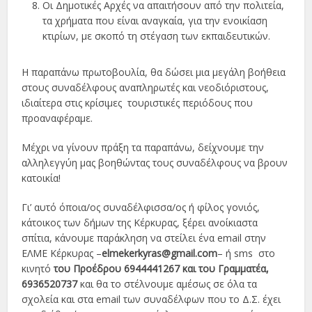
Οι Δημοτικές Αρχές να απαιτήσουν από την πολιτεία,
τα χρήματα που είναι αναγκαία, για την ενοικίαση
κτιρίων, με σκοπό τη στέγαση των εκπαιδευτικών.
Η παραπάνω πρωτοβουλία, θα δώσει μια μεγάλη βοήθεια
στους συναδέλφους αναπληρωτές και νεοδιόριστους,
ιδιαίτερα στις κρίσιμες τουριστικές περιόδους που
προαναφέραμε.
Μέχρι να γίνουν πράξη τα παραπάνω, δείχνουμε την
αλληλεγγύη μας βοηθώντας τους συναδέλφους να βρουν
κατοικία!
Γι’ αυτό όποια/ος συναδέλφισσα/ος ή φίλος γονιός,
κάτοικος των δήμων της Κέρκυρας, ξέρει ανοίκιαστα
σπίτια, κάνουμε παράκληση να στείλει ένα email στην
ΕΛΜΕ Κέρκυρας –
elmekerkyras
@
gmail
.
com
– ή sms στο
κινητό
του Προέδρου 6944441267 και του Γραμματέα,
6936520737
και θα το στέλνουμε αμέσως σε όλα τα
σχολεία και στα email των συναδέλφων που το Δ.Σ. έχει