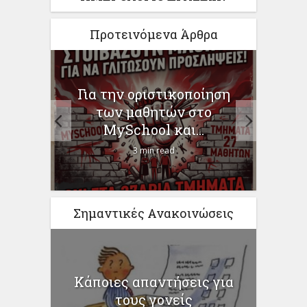
Προτεινόμενα Άρθρα
Η ΩΣ
Για την οριστικοποίηση
Γι
–
των μαθητών στο
Χρ
MySchool και...
3 min read
Σημαντικές Ανακοινώσεις
Κάποιες απαντήσεις για
τους γονείς