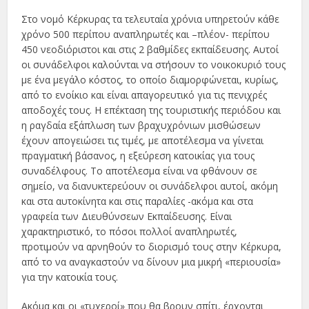
Στο νομό Κέρκυρας τα τελευταία χρόνια υπηρετούν κάθε
χρόνο 500 περίπου αναπληρωτές και –πλέον- περίπου
450 νεοδιόριστοι και στις 2 βαθμίδες εκπαίδευσης. Αυτοί
οι συνάδελφοι καλούνται να στήσουν το νοικοκυριό τους
με ένα μεγάλο κόστος, το οποίο διαμορφώνεται, κυρίως,
από το ενοίκιο και είναι απαγορευτικό για τις πενιχρές
αποδοχές τους. Η επέκταση της τουριστικής περιόδου και
η ραγδαία εξάπλωση των βραχυχρόνιων μισθώσεων
έχουν απογειώσει τις τιμές, με αποτέλεσμα να γίνεται
πραγματική βάσανος, η εξεύρεση κατοικίας για τους
συναδέλφους. Το αποτέλεσμα είναι να φθάνουν σε
σημείο, να διανυκτερεύουν οι συνάδελφοι αυτοί, ακόμη
και στα αυτοκίνητα και στις παραλίες -ακόμα και στα
γραφεία των Διευθύνσεων Εκπαίδευσης. Είναι
χαρακτηριστικό, το πόσοι πολλοί αναπληρωτές,
προτιμούν να αρνηθούν το διορισμό τους στην Κέρκυρα,
από το να αναγκαστούν να δίνουν μια μικρή «περιουσία»
για την κατοικία τους.
Ακόμα και οι «τυχεροί» που θα βρουν σπίτι, έρχονται