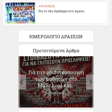
ΑΠΟΦΑΣΕΙΣ
Για το νέο έγκλημα στο Άργος
ΗΜΕΡΟΛΟΓΙΟ ΔΡΑΣΕΩΝ
Προτεινόμενα Άρθρα
Η ΩΣ
Για την οριστικοποίηση
Γι
–
των μαθητών στο
Χρ
MySchool και...
3 min read